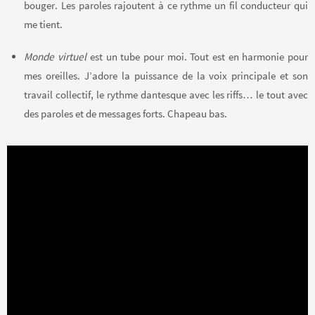
bouger. Les paroles rajoutent à ce rythme un fil conducteur qui
me tient.
Monde virtuel
est un tube pour moi. Tout est en harmonie pour
mes oreilles. J’adore la puissance de la voix principale et son
travail collectif, le rythme dantesque avec les riffs… le tout avec
des paroles et de messages forts. Chapeau bas.