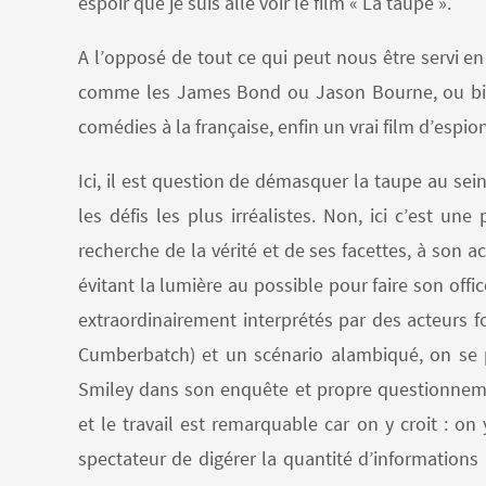
espoir que je suis allé voir le film « La taupe ».
A l’opposé de tout ce qui peut nous être servi en
comme les James Bond ou Jason Bourne, ou bien
comédies à la française, enfin un vrai film d’espi
Ici, il est question de démasquer la taupe au sei
les défis les plus irréalistes. Non, ici c’est un
recherche de la vérité et de ses facettes, à son a
évitant la lumière au possible pour faire son off
extraordinairement interprétés par des acteurs f
Cumberbatch) et un scénario alambiqué, on se
Smiley dans son enquête et propre questionnemen
et le travail est remarquable car on y croit : on
spectateur de digérer la quantité d’informations