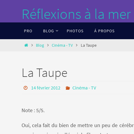
Passer
Réflexions à la mer
vers
le
Passer
PRO
BLOG
PHOTOS
Á PROPOS
contenu
vers
le
Home
Blog
Cinéma - TV
La Taupe
contenu
La Taupe
14 février 2012
Cinéma - TV
Note : 5/5.
Oui, cela fait du bien de mettre un peu de céréb