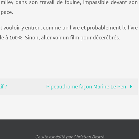
miley dans son travail de fouine, impassible devant son
apace.
faut vouloir y entrer : comme un livre et probablement le livre
eille à 100%. Sinon, aller voir un film pour décérébrés.
if ?
Pipeaudrome façon Marine Le Pen
Ce site est édité par Christian Destré