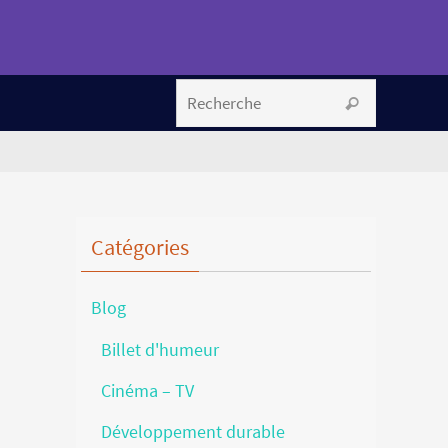
Search fo
Recherche
Catégories
Blog
Billet d'humeur
Cinéma – TV
Développement durable