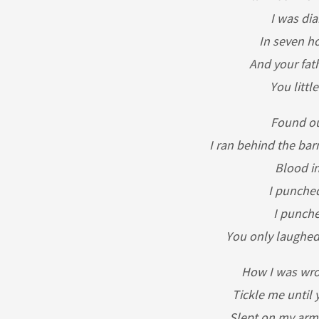
I was di
In seven ho
And your fath
You little
Found ou
I ran behind the b
Blood i
I punched
I punche
You only laughe
How I was wron
Tickle me until y
Slept on my arms,