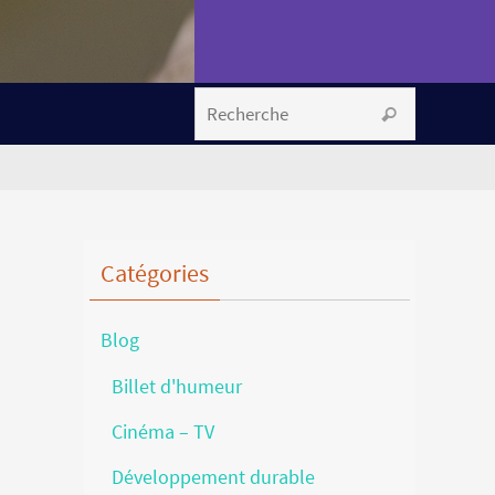
Search fo
Recherche
Catégories
Blog
Billet d'humeur
Cinéma – TV
Développement durable