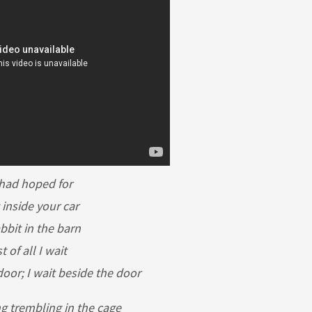
I had hoped for
 inside your car
bbit in the barn
 of all I wait
door; I wait beside the door
ng trembling in the cage