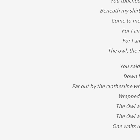
You touched
Beneath my shir
Come to me 
For I am
For I a
The owl, the 
You said
Down b
Far out by the clothesline w
Wrapped i
The Owl a
The Owl a
One waits u