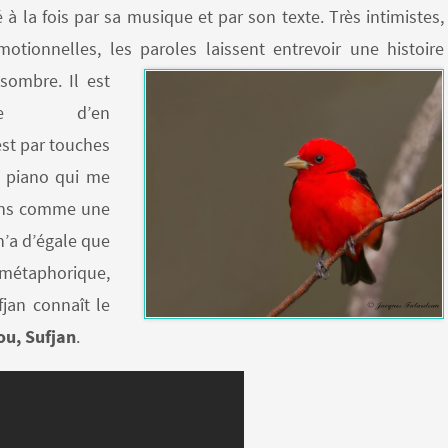
 à la fois par sa musique et par son texte. Très intimistes,
motionnelles, les paroles laissent ent
revoir une histoire
sombre. Il est
icile d’en
est par touches
 piano qui me
 sens comme une
n’a d’égale que
s métaphorique,
fjan connaît le
you, Sufjan
.