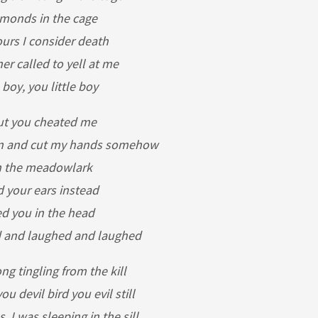
amonds in the cage
urs I consider death
er called to yell at me
 boy, you little boy
t you cheated me
arn and cut my hands somehow
n the meadowlark
 your ears instead
d you in the head
d and laughed and laughed
g tingling from the kill
ou devil bird you evil still
 I was sleeping in the sill