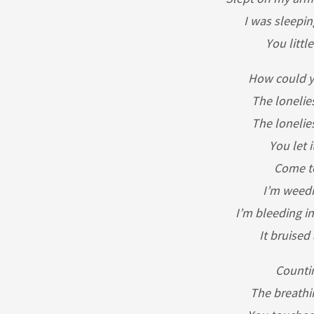
I was sleepin
You little
How could y
The lonelie
The lonelie
You let i
Come to
I’m weedi
I’m bleeding in
It bruised
Countin
The breathin