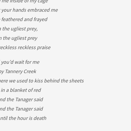
 me inside of my cage
t your hands embraced me
feathered and frayed
 the ugliest prey,
m the ugliest prey
reckless reckless praise
 you’d wait for me
y Tannery Creek
here we used to kiss behind the sheets
n a blanket of red
nd the Tanager said
nd the Tanager said
ntil the hour is death