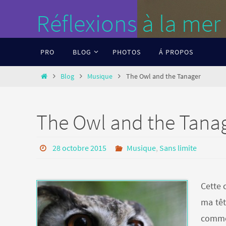
Passer
Réflexions à la mer
vers
le
Passer
PRO
BLOG
PHOTOS
Á PROPOS
contenu
vers
le
Home
Blog
Musique
The Owl and the Tanager
contenu
The Owl and the Tana
28 octobre 2015
Musique
,
Sans limite
Cette 
ma têt
comme 