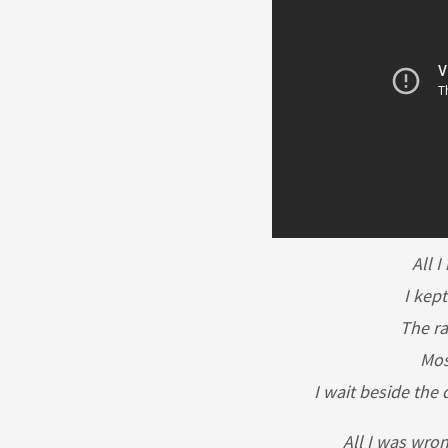
All 
I kept
The ra
Most
I wait beside the 
All I was wro