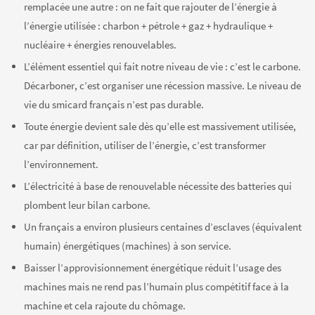
remplacée une autre : on ne fait que rajouter de l’énergie à
l’énergie utilisée : charbon + pétrole + gaz + hydraulique +
nucléaire + énergies renouvelables.
L’élément essentiel qui fait notre niveau de vie : c’est le carbone.
Décarboner, c’est organiser une récession massive. Le niveau de
vie du smicard français n’est pas durable.
Toute énergie devient sale dès qu’elle est massivement utilisée,
car par définition, utiliser de l’énergie, c’est transformer
l’environnement.
L’électricité à base de renouvelable nécessite des batteries qui
plombent leur bilan carbone.
Un français a environ plusieurs centaines d’esclaves (équivalent
humain) énergétiques (machines) à son service.
Baisser l’approvisionnement énergétique réduit l’usage des
machines mais ne rend pas l’humain plus compétitif face à la
machine et cela rajoute du chômage.